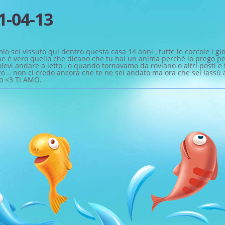
1-04-13
o sei vissuto qui dentro questa casa 14 anni , tutte le coccole i gio
e è vero quello che dicano che tu hai un anima perchè io prego pe
vi andare a letto , o quando tornavamo da roviano o altri posti e 
to .. non ci credo ancora che te ne sei andato ma ora che sei lass
io <3 TI AMO.