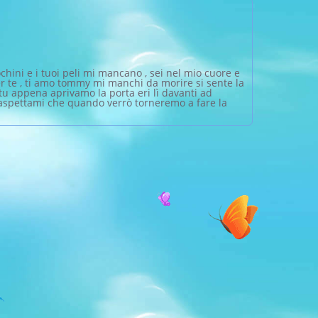
chini e i tuoi peli mi mancano , sei nel mio cuore e
r te , ti amo tommy mi manchi da morire si sente la
tu appena aprivamo la porta eri lì davanti ad
ù aspettami che quando verrò torneremo a fare la