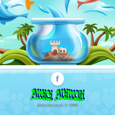
AmiciAnimali © 1998